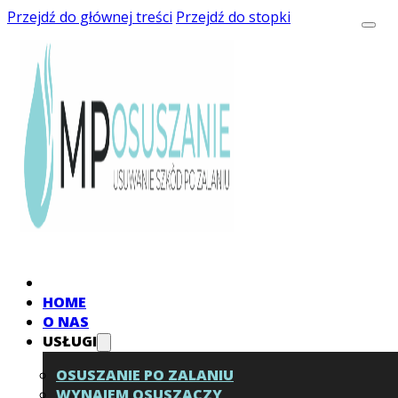
Przejdź do głównej treści
Przejdź do stopki
HOME
O NAS
USŁUGI
OSUSZANIE PO ZALANIU
WYNAJEM OSUSZACZY