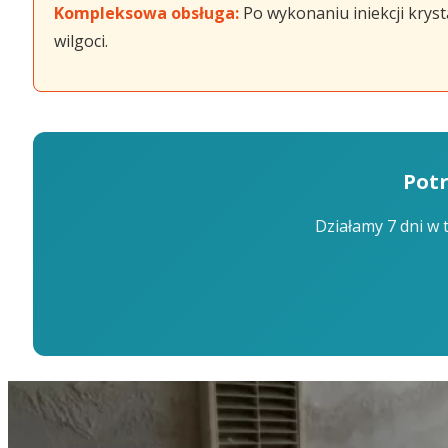
Kompleksowa obsługa:
Po wykonaniu iniekcji krys
wilgoci.
Potr
Działamy 7 dni w 