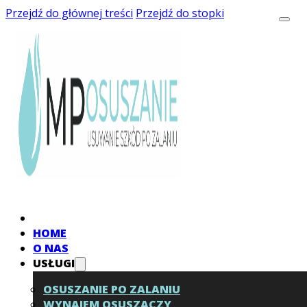
Przejdź do głównej treści
Przejdź do stopki
HOME
O NAS
USŁUGI
OSUSZANIE PO ZALANIU
WYNAJEM OSUSZACZY