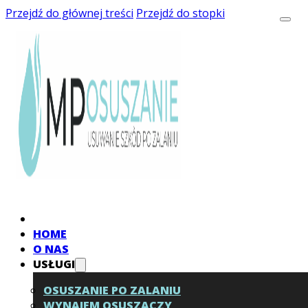
Przejdź do głównej treści
Przejdź do stopki
HOME
O NAS
USŁUGI
OSUSZANIE PO ZALANIU
WYNAJEM OSUSZACZY