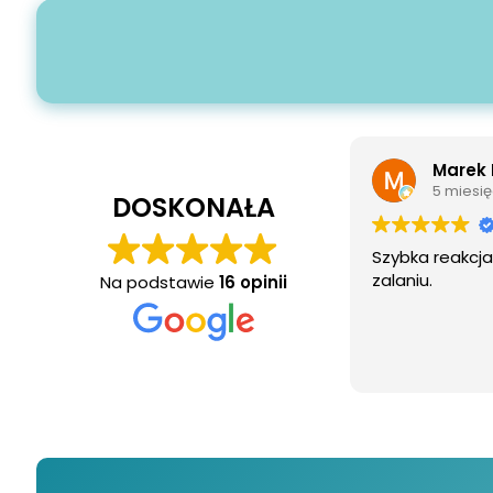
Marek Ru
5 miesięcy
DOSKONAŁA
Szybka reakcja i
zalaniu.
Na podstawie
16 opinii