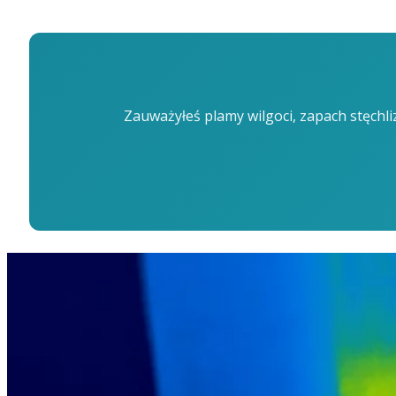
Zauważyłeś plamy wilgoci, zapach stęchl