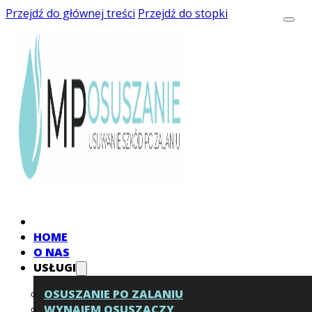
Przejdź do głównej treści
Przejdź do stopki
HOME
O NAS
USŁUGI
OSUSZANIE PO ZALANIU
WYNAJEM OSUSZACZY