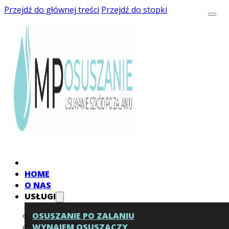
Przejdź do głównej treści
Przejdź do stopki
HOME
O NAS
USŁUGI
OSUSZANIE PO ZALANIU
WYNAJEM OSUSZACZY