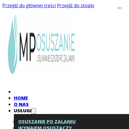
Przejdź do głównej treści
Przejdź do stopki
HOME
O NAS
USŁUGI
OSUSZANIE PO ZALANIU
WYNAJEM OSUSZACZY