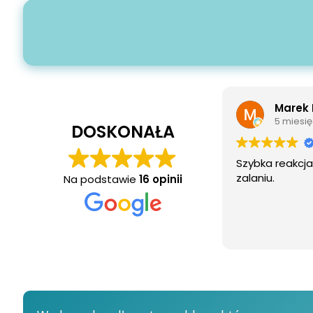
Marek Rutkowski
Jedd 
5 miesięcy temu
7 miesi
DOSKONAŁA
bka reakcja i sprawna pomoc po
Szybka i spra
aniu.
Na podstawie
16 opinii