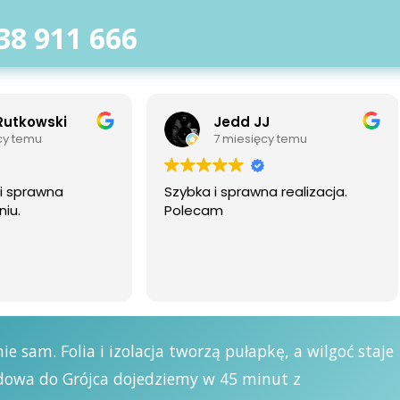
38 911 666
 JJ
Mateusz Kmiecik
sięcy temu
7 miesięcy temu
awna realizacja.
Bardzo polecam. Wydajny
sprzęt i dobra obsługa.
 sam. Folia i izolacja tworzą pułapkę, a wilgoć staje
rdowa do Grójca dojedziemy w 45 minut z