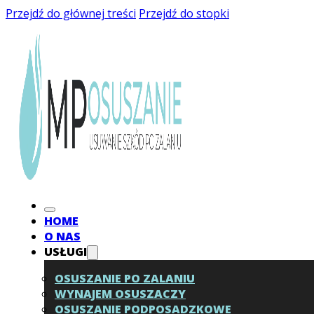
Przejdź do głównej treści
Przejdź do stopki
HOME
O NAS
USŁUGI
OSUSZANIE PO ZALANIU
WYNAJEM OSUSZACZY
OSUSZANIE PODPOSADZKOWE