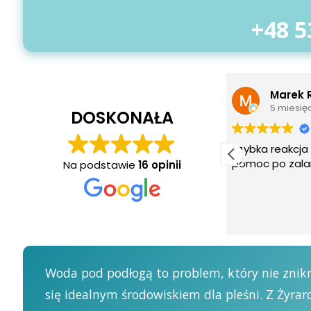
+48 5
Marek Rutkowski
Jedd
5 miesięcy temu
7 mie
DOSKONAŁA
Szybka reakcja i sprawna
Szybka i spr
pomoc po zalaniu.
Polecam
Na podstawie
16 opinii
Woda pod podłogą to problem, który nie zniknie
się idealnym środowiskiem dla pleśni. Z Żyra