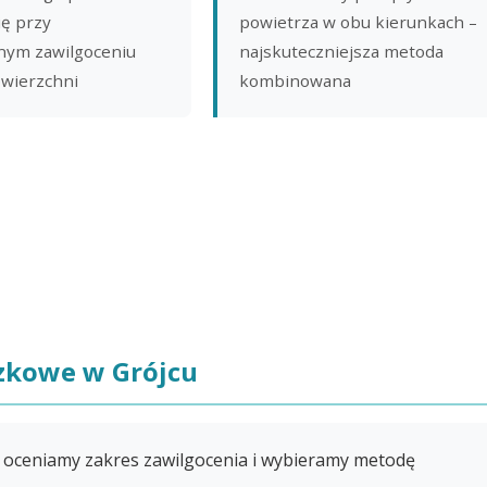
ię przy
powietrza w obu kierunkach –
ym zawilgoceniu
najskuteczniejsza metoda
owierzchni
kombinowana
dzkowe w Grójcu
 oceniamy zakres zawilgocenia i wybieramy metodę