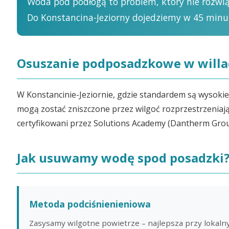
Woda pod podłogą to problem, który nie rozwiąż
Do Konstancina-Jeziorny dojedziemy w 45 minu
Osuszanie podposadzkowe w willa
W Konstancinie-Jeziornie, gdzie standardem są wysokiej
mogą zostać zniszczone przez wilgoć rozprzestrzeniaj
certyfikowani przez Solutions Academy (Dantherm Grou
Jak usuwamy wodę spod posadzki
Metoda podciśnienieniowa
Zasysamy wilgotne powietrze – najlepsza przy lokal