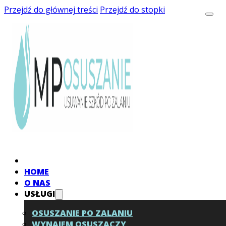
Przejdź do głównej treści
Przejdź do stopki
HOME
O NAS
USŁUGI
OSUSZANIE PO ZALANIU
WYNAJEM OSUSZACZY