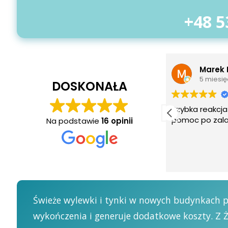
+48 5
Marek Rutkowski
Jedd
5 miesięcy temu
7 mie
DOSKONAŁA
Szybka reakcja i sprawna
Szybka i spr
pomoc po zalaniu.
Polecam
Na podstawie
16 opinii
Świeże wylewki i tynki w nowych budynkach p
wykończenia i generuje dodatkowe koszty. Z 