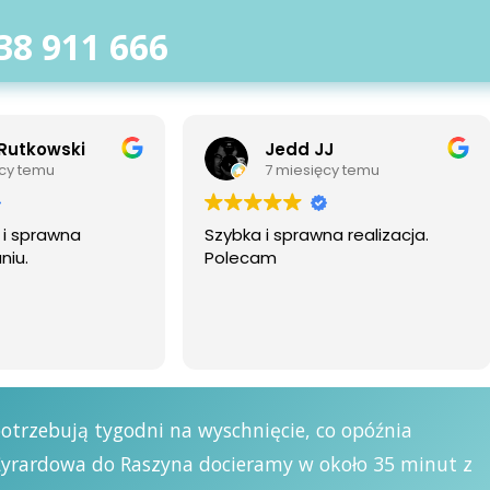
38 911 666
 JJ
Mateusz Kmiecik
sięcy temu
7 miesięcy temu
awna realizacja.
Bardzo polecam. Wydajny
sprzęt i dobra obsługa.
otrzebują tygodni na wyschnięcie, co opóźnia
Żyrardowa do Raszyna docieramy w około 35 minut z