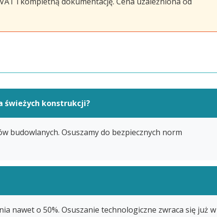
y VAT i kompletną dokumentację. Cena uzależniona od
a świeżych konstrukcji?
łów budowlanych. Osuszamy do bezpiecznych norm
nia nawet o 50%. Osuszanie technologiczne zwraca się już w