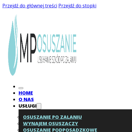
Przejdź do głównej treści
Przejdź do stopki
HOME
O NAS
USŁUGI
OSUSZANIE PO ZALANIU
WYNAJEM OSUSZACZY
OSUSZANIE PODPOSADZKOWE