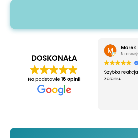
Marek Rutkowski
Jedd J
5 miesięcy temu
7 miesi
DOSKONAŁA
bka reakcja i sprawna pomoc po
Szybka i spraw
niu.
Na podstawie
16 opinii