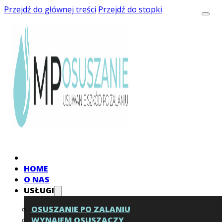
Przejdź do głównej treści
Przejdź do stopki
HOME
O NAS
USŁUGI
OSUSZANIE PO ZALANIU
WYNAJEM OSUSZACZY