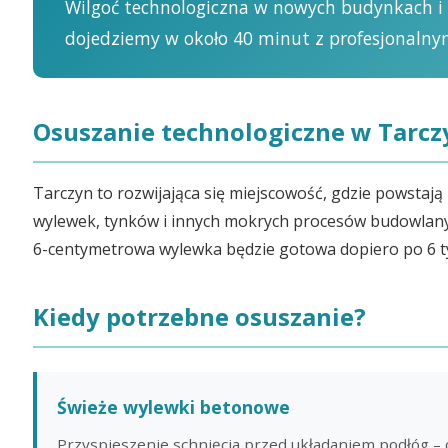
Wilgoć technologiczna w nowych budynkach i
dojedziemy w około 40 minut z profesjonaln
Osuszanie technologiczne w Tarc
Tarczyn to rozwijająca się miejscowość, gdzie powstaj
wylewek, tynków i innych mokrych procesów budowlanyc
6-centymetrowa wylewka będzie gotowa dopiero po 6 tyg
Kiedy potrzebne osuszanie?
Świeże wylewki betonowe
Przyspieszenie schnięcia przed układaniem podłóg 