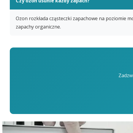
Czy ozon usunie każdy zapach?
Ozon rozkłada cząsteczki zapachowe na poziomie mo
zapachy organiczne.
Zadzwo