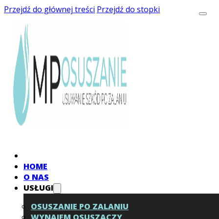
Przejdź do głównej treści
Przejdź do stopki
HOME
O NAS
USŁUGI
OSUSZANIE PO ZALANIU
WYNAJEM OSUSZACZY