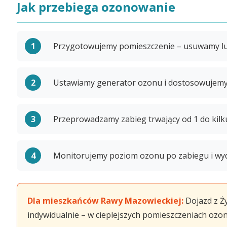
Jak przebiega ozonowanie
Przygotowujemy pomieszczenie – usuwamy ludz
Ustawiamy generator ozonu i dostosowujemy
Przeprowadzamy zabieg trwający od 1 do kilku
Monitorujemy poziom ozonu po zabiegu i wyd
Dla mieszkańców Rawy Mazowieckiej:
Dojazd z Ży
indywidualnie – w cieplejszych pomieszczeniach ozon 