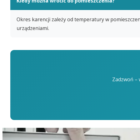
Kiedy można wrócić do pomieszczenia?
Okres karencji zależy od temperatury w pomieszczen
urządzeniami.
Zadzwoń – w