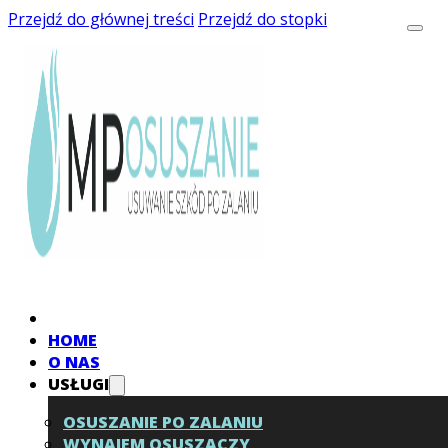
Przejdź do głównej treści
Przejdź do stopki
HOME
O NAS
USŁUGI
OSUSZANIE PO ZALANIU
WYNAJEM OSUSZACZY