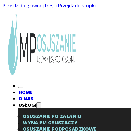
Przejdź do głównej treści
Przejdź do stopki
HOME
O NAS
USŁUGI
OSUSZANIE PO ZALANIU
WYNAJEM OSUSZACZY
OSUSZANIE PODPOSADZKOWE