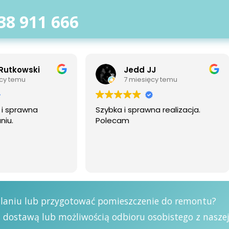
38 911 666
 JJ
Mateusz Kmiecik
sięcy temu
7 miesięcy temu
awna realizacja.
Bardzo polecam. Wydajny
sprzęt i dobra obsługa.
alaniu lub przygotować pomieszczenie do remontu?
dostawą lub możliwością odbioru osobistego z nasze