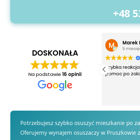
+48 5
Marek Rutkowski
Jedd
5 miesięcy temu
7 mie
DOSKONAŁA
Szybka reakcja i sprawna
Szybka i spr
pomoc po zalaniu.
Polecam
Na podstawie
16 opinii
Potrzebujesz szybko osuszyć mieszkanie po z
Oferujemy wynajem osuszaczy w Pruszkowie z 