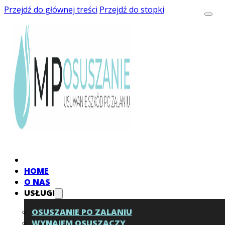
Przejdź do głównej treści
Przejdź do stopki
HOME
O NAS
USŁUGI
OSUSZANIE PO ZALANIU
WYNAJEM OSUSZACZY