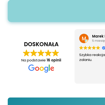
Marek R
5 miesięc
DOSKONAŁA
Szybka reakcja 
zalaniu.
Na podstawie
16 opinii